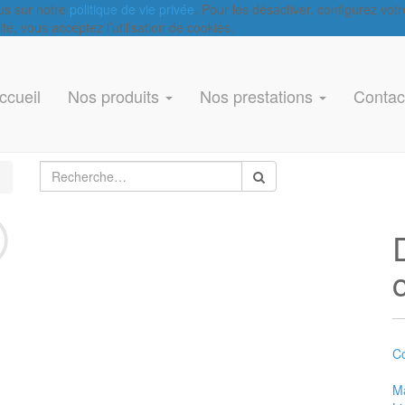
lus sur notre
politique de vie privée
. Pour les désactiver, configurez vot
e, vous acceptez l’utilisation de cookies.
ccueil
Nos produits
Nos prestations
Contac
Co
Ma