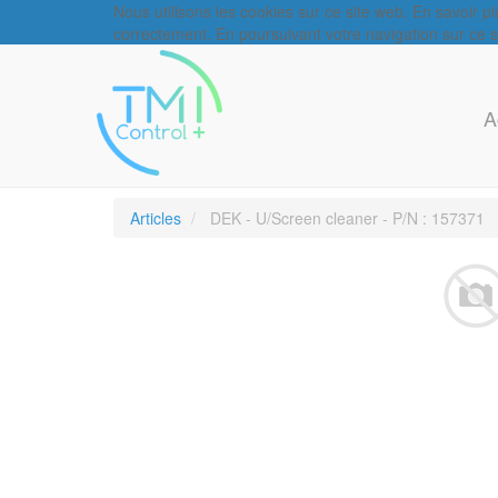
Nous utilisons les cookies sur ce site web. En savoir p
correctement. En poursuivant votre navigation sur ce sit
A
Articles
DEK - U/Screen cleaner - P/N : 157371