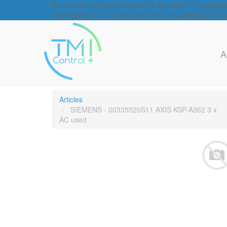
Nous utilisons les cookies sur ce site web. En savoir p
correctement. En poursuivant votre navigation sur ce sit
A
Articles
SIEMENS - 00335520S11 AXIS KSP-A362 3 x
AC used