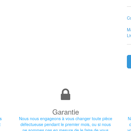
Co
Ma
Li
Garantie
s
Nous nous engageons à vous changer toute pièce
N
t
défectueuse pendant le premier mois, ou si nous
ne sommes pas en mesure de le faire de vous
v