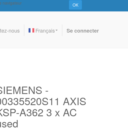
re navigateur
OK
tez-nous
Français
Se connecter
SIEMENS -
00335520S11 AXIS
KSP-A362 3 x AC
used