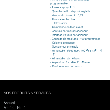
programmable
- Fluxeur spray ATS
. Quantité de flux déposé réglable
. Volume du réservoir : 0,7 L
- Hôte extraction flux
. 3 filtres acier
- Commande en face avant
. Contrôle par microprocesseur
. Interface visuelle par afficheur
. Capacité de stockage : 100 programmes
- Colonne lumineuse
- Sectionneur principale
- Alimentation électrique : 400 Volts (3P + N
+ T)
- Alimentation air : 6 bars
- Aspiration : 2 sorties Ø 150 mm
- Conforme aux normes CE
NOS PRODUITS & SERVICES
Accueil
Matériel Neuf