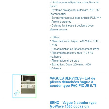
- Gestion automatique des extractions de
fumée
- Système pilotage par automate PCS-747
(écran tactile)
- Écran interface sur bras articulé PCS-747
- Arrêts d'urgence
- Colonne lumineuse 3 couleurs avec
alarme sonore
- Utilités:
* Alimentation électrique : 400 Volts / 3PH -
37KW
- Consommation en fonctionnement: 9KW
* Alimentation azote: 6 bars / 12 à 15
m3/heure
- Alimentation air : 6 bars
- Extraction : Diam. 200 mm / 1000
m3/heure
VAGUES SERVICES - Lot de
pièces détachées Vague à
souder type PACIFIQUE 5.TI
SEHO - Vague à souder type
GoWave 1030 occasion