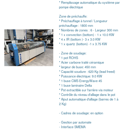
* Remplissage automatique du système par
pompe électrique
Zone de préchauffe:
* Préchauffage à tunnel / Longueur
préchauffage : 1800 mm
* Nombres de zones : 6 - Largeur 300 mm
* 1 x convection (bottom) - 1 x 10.0 KW
* 4 x IR (bottom )- 3 x 3.0 KW
* 1 x quartz (bottom) -1 x 3.75 KW
- Zone de soudage:
* 1 pot ROHS
* Acier carbone traité céramique
* largeur de buse: 450 mm
* Capacité soudure : 620 Kg (lead freed)
* Puissance électrique: 9.0 KW
* 1 buse CMS EnergyWave 45
* 1 buse laminaire Delta
* Pot extractible sur l'arrière via moteur
* Contrôle du niveau d'alliage dans le pot
* Ajout automatique d'alliage (barres de 1 à
2 Kg)
- Cadres de soudage: en option
- Gestion par automate
- Interface SMEMA