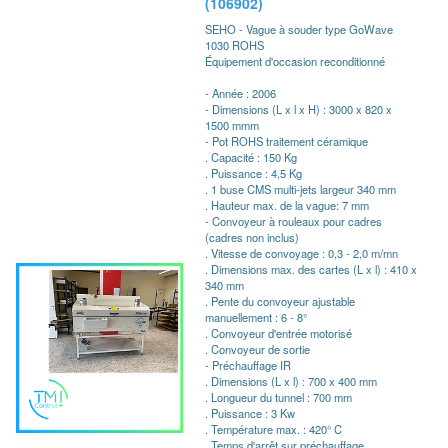
(106902)
SEHO - Vague à souder type GoWave
1030 ROHS
Équipement d'occasion reconditionné
- Année : 2006
- Dimensions (L x l x H) : 3000 x 820 x
1500 mmm
- Pot ROHS traitement céramique
. Capacité : 150 Kg
. Puissance : 4,5 Kg
. 1 buse CMS multi-jets largeur 340 mm
. Hauteur max. de la vague: 7 mm
- Convoyeur à rouleaux pour cadres
(cadres non inclus)
. Vitesse de convoyage : 0,3 - 2,0 m/mn
. Dimensions max. des cartes (L x l) : 410 x
340 mm
. Pente du convoyeur ajustable
manuellement : 6 - 8°
. Convoyeur d'entrée motorisé
. Convoyeur de sortie
- Préchauffage IR
. Dimensions (L x l) : 700 x 400 mm
. Longueur du tunnel : 700 mm
. Puissance : 3 Kw
. Température max. : 420° C
. Temps d'arrêt sur préchauffage