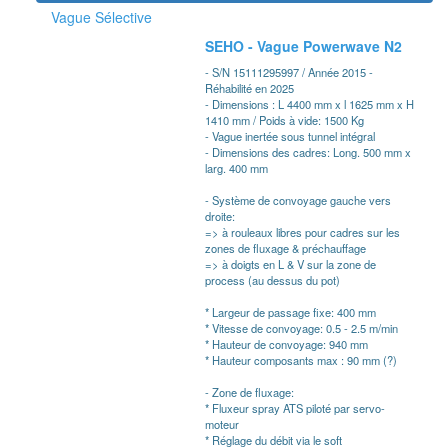
Vague Sélective
SEHO - Vague Powerwave N2
- S/N 15111295997 / Année 2015 -
Réhabilité en 2025
- Dimensions : L 4400 mm x l 1625 mm x H
1410 mm / Poids à vide: 1500 Kg
- Vague inertée sous tunnel intégral
- Dimensions des cadres: Long. 500 mm x
larg. 400 mm
- Système de convoyage gauche vers
droite:
=> à rouleaux libres pour cadres sur les
zones de fluxage & préchauffage
=> à doigts en L & V sur la zone de
process (au dessus du pot)
* Largeur de passage fixe: 400 mm
* Vitesse de convoyage: 0.5 - 2.5 m/min
* Hauteur de convoyage: 940 mm
* Hauteur composants max : 90 mm (?)
- Zone de fluxage:
* Fluxeur spray ATS piloté par servo-
moteur
* Réglage du débit via le soft