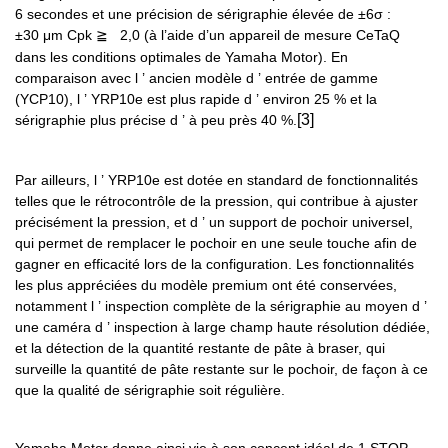
6 secondes et une précision de sérigraphie élevée de ±6σ :
±30 μm Cpk
2,0 (à l’aide d’un appareil de mesure CeTaQ
≧
dans les conditions optimales de Yamaha Motor). En
comparaison avec l
’
ancien modèle d
’
entrée de gamme
(YCP10), l
’
YRP10e est plus rapide d
’
environ 25 % et la
[3]
sérigraphie plus précise d
’
à peu près 40 %.
Par ailleurs, l
’
YRP10e est dotée en standard de fonctionnalités
telles que le rétrocontrôle de la pression, qui contribue à ajuster
précisément la pression, et d
’
un support de pochoir universel,
qui permet de remplacer le pochoir en une seule touche afin de
gagner en efficacité lors de la configuration. Les fonctionnalités
les plus appréciées du modèle premium ont été conservées,
notamment l
’
inspection complète de la sérigraphie au moyen d
’
une caméra d
’
inspection à large champ haute résolution dédiée,
et la détection de la quantité restante de pâte à braser, qui
surveille la quantité de pâte restante sur le pochoir, de façon à ce
que la qualité de sérigraphie soit régulière.