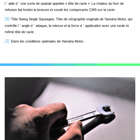
l
’
aide d
’
une sorte de spatule appelée « tête de racle ». La chaleur du four de
refusion fait fondre la brasure et soude les composants CMS sur la carte
.
[2]
Tête Swing Single Squeegee. Tête de sérigraphie originale de Yamaha Motor, qui
contrôle l
’
angle d
’
attaque, la vitesse et la force d
’
application avec une seule et
même tête de racle
.
[3]
Dans les conditions optimales de Yamaha Motor.