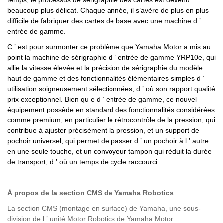
temps, le processus de sérigraphie des cartes est devenu
beaucoup plus délicat. Chaque année, il s’avère de plus en plus
difficile de fabriquer des cartes de base avec une machine d
’
entrée de gamme.
C
’
est pour surmonter ce problème que Yamaha Motor a mis au
point la machine de sérigraphie d
’
entrée de gamme YRP10e, qui
allie la vitesse élevée et la précision de sérigraphie du modèle
haut de gamme et des fonctionnalités élémentaires simples d
’
utilisation soigneusement sélectionnées, d
’
où son rapport qualité
prix exceptionnel. Bien qu
e
d
’
entrée de gamme, ce nouvel
équipement possède en standard des fonctionnalités considérées
comme premium, en particulier le rétrocontrôle de la pression, qui
contribue à ajuster précisément la pression, et un support de
pochoir universel, qui permet de passer d
’
un pochoir à l
’
autre
en une seule touche, et un convoyeur tampon qui réduit la durée
de transport, d
’
où un temps de cycle raccourci.
À propos de la section CMS de Yamaha Robotics
La section CMS (montage en surface) de Yamaha, une sous-
division de l
’
unité Motor Robotics de Yamaha Motor