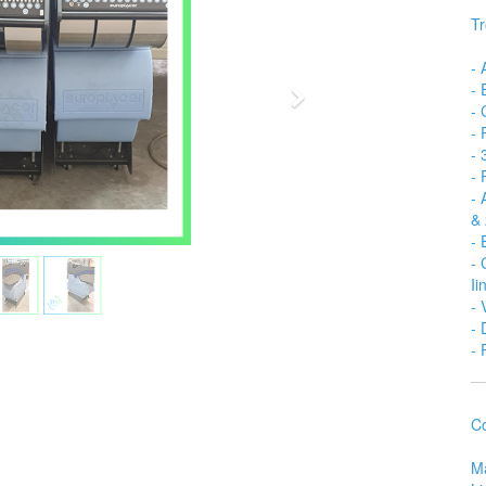
Tr
-
- 
Suivant
-
- 
- 
- 
-
&
- 
- 
Ii
- 
- 
- 
Co
Ma