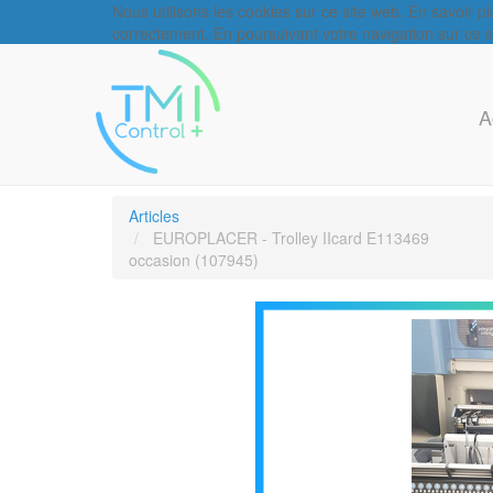
Nous utilisons les cookies sur ce site web. En savoir p
correctement. En poursuivant votre navigation sur ce sit
A
Articles
EUROPLACER - Trolley IIcard E113469
occasion (107945)