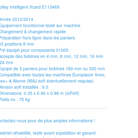
olley intelligent IIcard E113469
 Année 2012/2014
Equipement fonctionnel testé sur machine
 Chargement & changement rapide
Préparation hors ligne dans les paniers
33 positions 8 mm
Pré équipé pour composants 01005
 Accepte des bobines en 4 mm, 8 mm, 12 mm, 16 mm
 24 mm
Equipé de 3 paniers pour bobines 180 mm ou 330 mm
Compatible avec toutes les machines Europlacer Iineo,
neo+ & Atome (MAJ soft éventuellement requise)
Version soft installée : 6.0
Dimensions: 0.35 x 0.90 x 0.98 m (lxPxH)
Poids nu : 70 kg
ntactez-nous pour de plus amples informations !
tériel réhabilité, testé avant expédition et garanti.