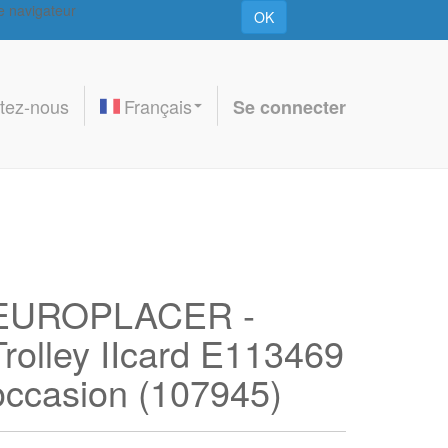
re navigateur
OK
tez-nous
Français
Se connecter
EUROPLACER -
Trolley IIcard E113469
occasion (107945)