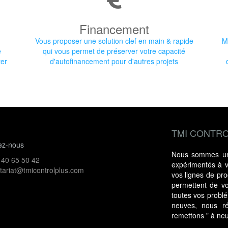
Financement
Vous proposer une solution clef en main & rapide
M
e
qui vous permet de préserver votre capacité
ter
d'autofinancement pour d'autres projets
TMI CONTRO
ez-nous
Nous sommes une
 40 65 50 42
expérimentés à vo
tariat@tmicontrolplus.com
vos lignes de prod
permettent de vo
toutes vos probl
neuves, nous ré
remettons " à ne