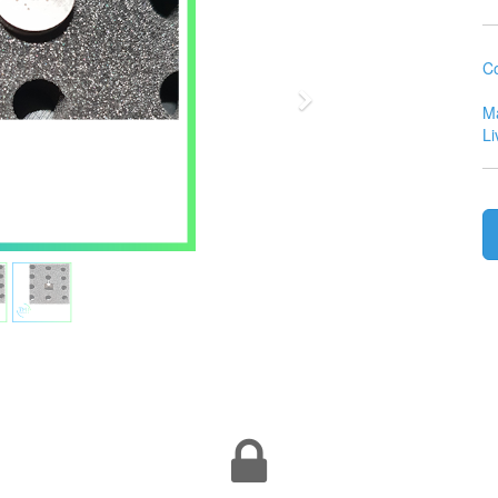
Co
Suivant
Ma
Li