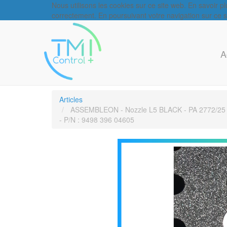
Nous utilisons les cookies sur ce site web. En savoir p
correctement. En poursuivant votre navigation sur ce sit
A
Articles
ASSEMBLEON - Nozzle L5 BLACK - PA 2772/25
- P/N : 9498 396 04605