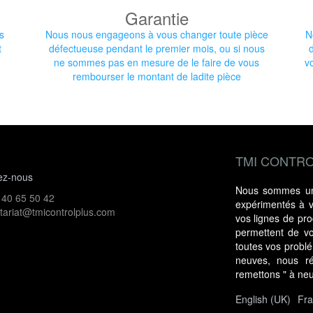
Garantie
s
Nous nous engageons à vous changer toute pièce
N
t
défectueuse pendant le premier mois, ou si nous
ne sommes pas en mesure de le faire de vous
v
rembourser le montant de ladite pièce
TMI CONTRO
ez-nous
Nous sommes une
 40 65 50 42
expérimentés à vo
tariat@tmicontrolplus.com
vos lignes de prod
permettent de vo
toutes vos probl
neuves, nous ré
remettons " à ne
English (UK)
Fra