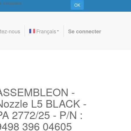
re navigateur
OK
tez-nous
Français
Se connecter
ASSEMBLEON -
Nozzle L5 BLACK -
PA 2772/25 - P/N :
9498 396 04605