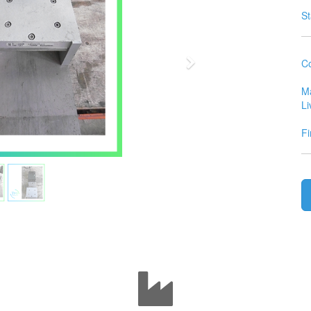
S
Suivant
Co
Ma
Li
Fi