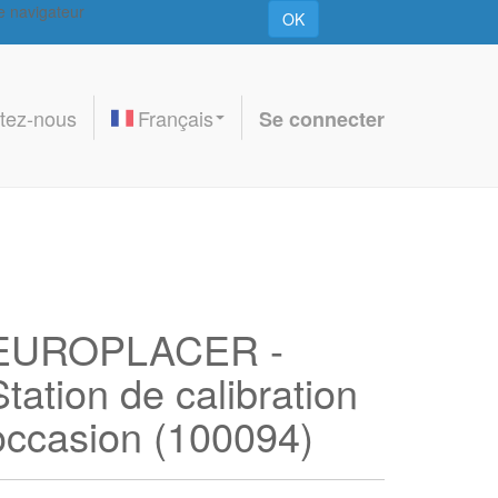
re navigateur
OK
tez-nous
Français
Se connecter
EUROPLACER -
Station de calibration
occasion (100094)