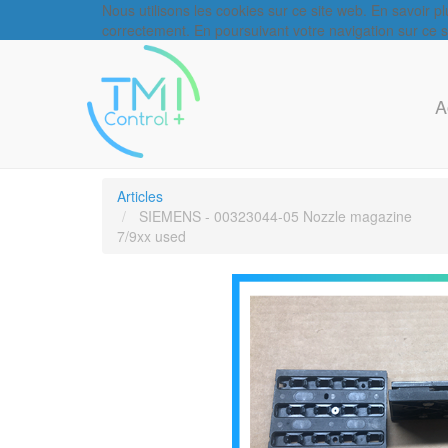
Nous utilisons les cookies sur ce site web. En savoir p
correctement. En poursuivant votre navigation sur ce sit
A
Articles
SIEMENS - 00323044-05 Nozzle magazine
7/9xx used