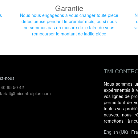
Garantie
s
Nous nous engageons à vous changer toute pièce
N
t
défectueuse pendant le premier mois, ou si nous
ne sommes pas en mesure de le faire de vous
v
rembourser le montant de ladite pièce
TMI CONTRO
ez-nous
Nous sommes une
 40 65 50 42
expérimentés à vo
tariat@tmicontrolplus.com
vos lignes de prod
permettent de vo
toutes vos probl
neuves, nous ré
remettons " à ne
English (UK)
Fra