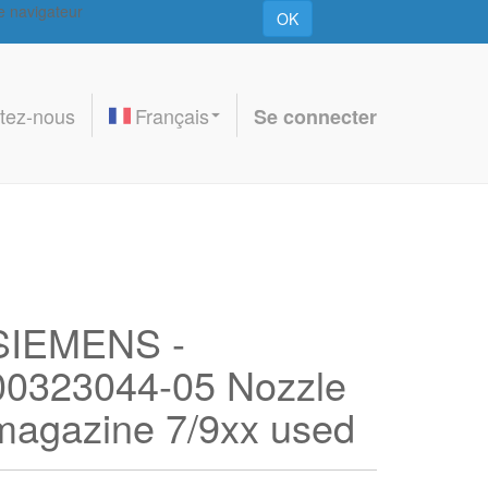
re navigateur
OK
tez-nous
Français
Se connecter
SIEMENS -
00323044-05 Nozzle
magazine 7/9xx used