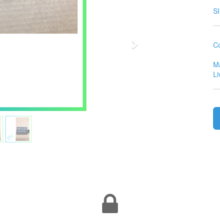
S
Suivant
Co
Ma
Li