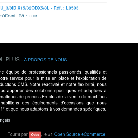
3/8ID X15/32ODX5/8L - Réf. : L0503
DX5/8L - Réf. : L0503
L PLUS
-
À PROPOS DE NOUS
 équipe de professionnels passionnés, qualifiés et
tre service pour la mise en place et l'exploitation de
uctions CMS. Notre réactivité et notre flexibilité, nous
us apporter des solutions spécifiques et adaptées à
ématiques de process.En plus de la vente de machines
habilitons des équipements d'occasions que nous
uf " et que nous adaptons à vos demandes spécifiques.
nçais
Fourni par
, le #1
Open Source eCommerce
.
Odoo