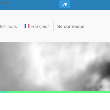
re navigateur
OK
tez-nous
Français
Se connecter