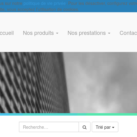
lus sur notre
politique de vie privée
. Pour les désactiver, configurez vot
e, vous acceptez l’utilisation de cookies.
ccueil
Nos produits
Nos prestations
Contac
Trié par