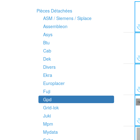
Pièces Détachées
ASM / Siemens / Siplace
Assembleon
Asys
Btu
Cab
Dek
Divers
Ekra
Europlacer
Fuji
Gpd
Grid-lok
Juki
Mpm
Mydata