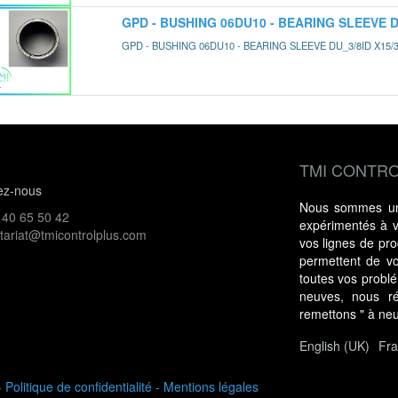
GPD - BUSHING 06DU10 - BEARING SLEEVE DU_
GPD - BUSHING 06DU10 - BEARING SLEEVE DU_3/8ID X15/32O
TMI CONTRO
ez-nous
Nous sommes une
 40 65 50 42
expérimentés à vo
tariat@tmicontrolplus.com
vos lignes de prod
permettent de vo
toutes vos probl
neuves, nous ré
remettons " à ne
English (UK)
Fra
-
Politique de confidentialité
-
Mentions légales