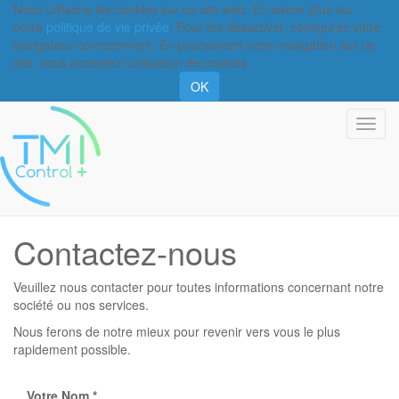
Nous utilisons les cookies sur ce site web. En savoir plus sur
notre
politique de vie privée
. Pour les désactiver, configurez votre
navigateur correctement. En poursuivant votre navigation sur ce
site, vous acceptez l’utilisation de cookies.
OK
Basc
la
navi
Contactez-nous
Veuillez nous contacter pour toutes informations concernant notre
société ou nos services.
Nous ferons de notre mieux pour revenir vers vous le plus
rapidement possible.
Votre Nom