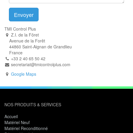
Envoyer
TMI Control Plus
Z.I. de la Fôret
Avenue de la Forêt
44860 Saint-Aignan de Grandlieu
France
+33 2 40 65 50 42
secretariat@tmicontrolplus.com
Google Maps
NOS PRODUITS & SERVICES
Accueil
Matériel Neuf
Matériel Reconditionné